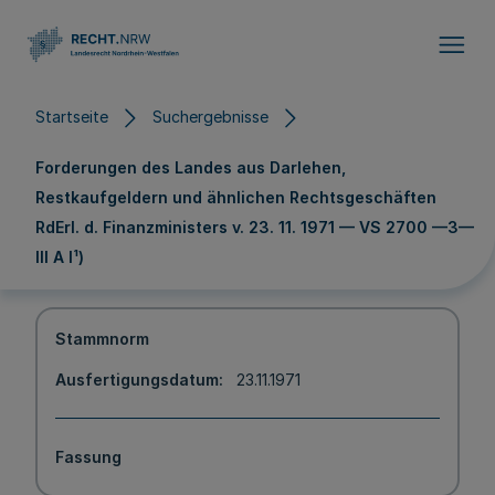
Direkt zum Inhalt
Startseite
Suchergebnisse
Forderungen des Landes aus Darlehen,
Restkaufgeldern und ähnlichen Rechtsgeschäften
RdErl. d. Finanzministers v. 23. 11. 1971 — VS 2700 —3—
III A l¹)
Stammnorm
Ausfertigungsdatum
23.11.1971
Fassung