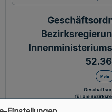
Geschäftsordn
Bezirksregierun
Innenministeriums 
52.36
Mehr
Geschäftso
für die Bezirksr
RdErl. d. Innenministeri
e-Einstellungen
- 52.36.