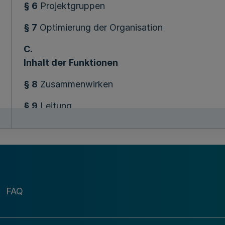
§ 6
Projektgruppen
§ 7
Optimierung der Organisation
C.
Inhalt der Funktionen
§ 8
Zusammenwirken
§ 9
Leitung
§ 10
Führungsaufgaben
§ 11
Entscheidungs- und Zeichnungsbefugnis
§ 12
Verantwortung
FAQ
§ 13
Vertretung
§ 14
Regierungspräsidentin, Regierungspräsiden