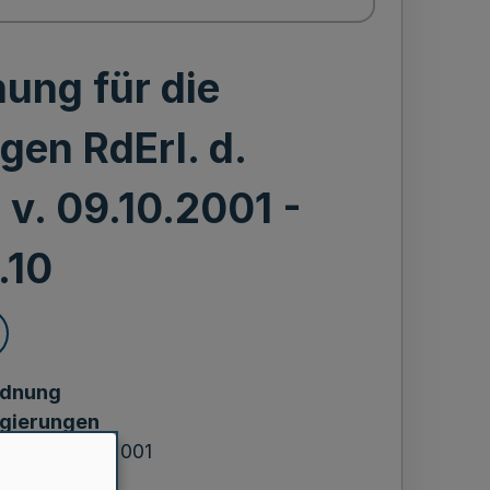
ung für die
gen RdErl. d.
v. 09.10.2001 -
.10
rdnung
egierungen
ums v. 09.10.2001
10