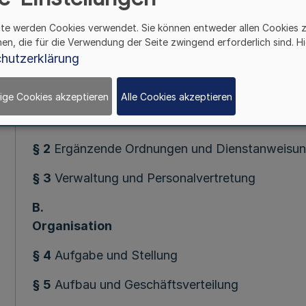
ite werden Cookies verwendet. Sie können entweder allen Cookies 
Inhaltsüber
hen, die für die Verwendung der Seite zwingend erforderlich sind. Hi
hutzerklärung
A.
Allgemeines
ige Cookies akzeptieren
Alle Cookies akzeptieren
§ 1
Geltungsbereich
§ 2
Ergänzende Ordnungen und Dienstanweisu
§ 3
Verwaltung und Personalvertretung
B.
Organisation
§ 4
Aufgabe und Stellung
§ 5
Aufbau und Geschäftsverteilung