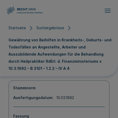
Direkt zum Inhalt
Startseite
Suchergebnisse
Gewährung von Beihilfen in Krankheits-, Geburts- und
Todesfällen an Angestellte, Arbeiter und
Auszubildende Aufwendungen für die Behandlung
durch Heilpraktiker RdErl. d. Finanzministeriums v.
10.3.1992 – B 3101 – 1.2.2 – IV A 4
Stammnorm
Ausfertigungsdatum
10.03.1992
Fassung