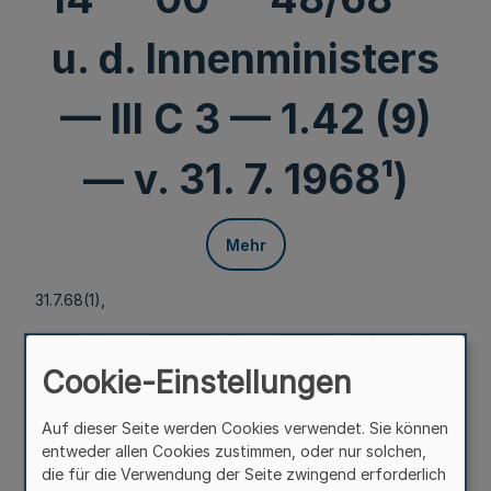
u. d. Innenministers
— III C 3 — 1.42 (9)
— v. 31. 7. 1968¹)
Mehr
31.7.68(1),
163. Ergänzung-SMBl.NW.-(Stand 1.9.1984 = MB1.NW. Nr.
58 einschl.)
Cookie-Einstellungen
750
Auf dieser Seite werden Cookies verwendet. Sie können
entweder allen Cookies zustimmen, oder nur solchen,
Grubenbildeinsicht durch Gemeinden
die für die Verwendung der Seite zwingend erforderlich