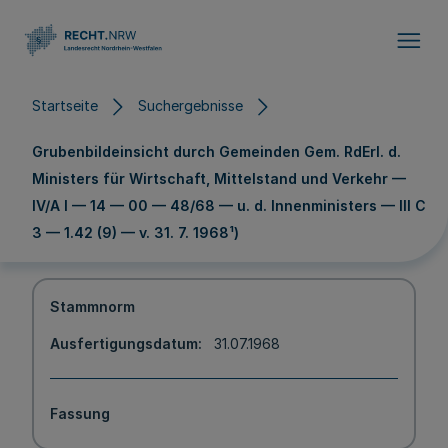
Direkt zum Inhalt
Startseite
Suchergebnisse
Grubenbildeinsicht durch Gemeinden Gem. RdErl. d.
Ministers für Wirtschaft, Mittelstand und Verkehr —
IV/A l — 14 — 00 — 48/68 — u. d. Innenministers — III C
3 — 1.42 (9) — v. 31. 7. 1968¹)
Stammnorm
Ausfertigungsdatum
31.07.1968
Fassung