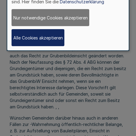
sind. Hier finden Sie die
Datenschutzerklärung
Gem. RdErl. d. Ministers für Wirtschaft, Mittelstand
und
Nur notwendige Cookies akzeptieren
Verkehr — IV/A l — 14 — 00 — 48/68 — u. d.
Innenministers — III C 3 — 1.42 (9) — v. 31. 7. 1968¹)
Alle Cookies akzeptieren
Durch das Vierte Gesetz zur Änderung berggesetzlicher
Vorschriften vom 11. Juni 1968 (GV. NW. S. 201) ist u. a.
auch das Recht zur Grubenbildeinsicht geändert worden.
Nach der Neufassung des § 72 Abs. 4 ABG können der
Grundeigentümer und diejenigen, die ein Recht zum besitz
am Grundstück haben, sowie deren Bevollmächtigte in
das GrubenbiW Einsicht nehmen, wenn sie ein
berechtigtes Interesse darlegen. Diese Vorschrift gilt
selbstverständlich auch für Gemeinden, soweit sie
Grundeigentümer sind oder sonst ein Recht zum Besitz
am Grundstück haben. , ,
Wünschen Gemeinden darüber hinaus auch in anderen
Fällen zur -Wahrnehmung öffentlich-rechtlicher Belange,
z. B. zur Aufstellung von Bauleitplänen, Einsicht in