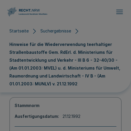
Direkt zum Inhalt
Startseite
Suchergebnisse
Hinweise für die Wiederverwendung teerhaltiger
Straßenbaustoffe Gem. RdErl. d. Ministeriums für
Stadtentwicklung und Verkehr - III B 6 - 32-40/30 -
(Am 01.01.2003: MVEL) u. d. Ministeriums für Umwelt,
Raumordnung und Landwirtschaft - IV B - (Am
01.01.2003: MUNLV) v. 21.12.1992
Stammnorm
Ausfertigungsdatum
21.12.1992