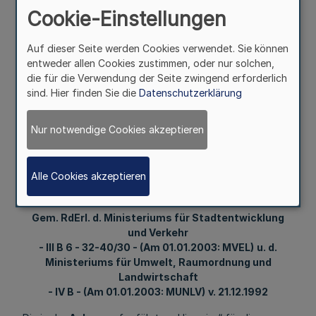
Cookie-Einstellungen
Landwirtschaft - IV B
Auf dieser Seite werden Cookies verwendet. Sie können
- (Am 01.01.2003:
entweder allen Cookies zustimmen, oder nur solchen,
die für die Verwendung der Seite zwingend erforderlich
sind. Hier finden Sie die
Datenschutzerklärung
MUNLV) v. 21.12.1992
Nur notwendige Cookies akzeptieren
Mehr
Alle Cookies akzeptieren
Hinweise für die Wiederverwendung teerhaltiger
Straßenbaustoffe
Gem. RdErl. d. Ministeriums für Stadtentwicklung
und Verkehr
- III B 6 - 32-40/30 - (Am 01.01.2003: MVEL)
u. d.
Ministeriums für Umwelt, Raumordnung und
Landwirtschaft
- IV B - (Am 01.01.2003: MUNLV)
v. 21.12.1992