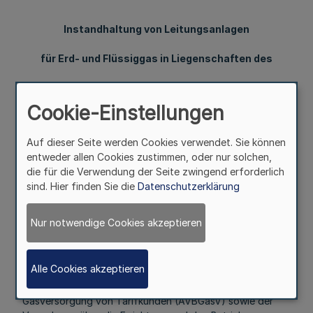
Instandhaltung von Leitungsanlagen
für Erd- und Flüssiggas in Liegenschaften des
Landes Nordrhein-Westfalen
Cookie-Einstellungen
- Gasleitungen 89 -
Auf dieser Seite werden Cookies verwendet. Sie können
RdErl. d. Ministers für Stadtentwicklung, Wohnen
entweder allen Cookies zustimmen, oder nur solchen,
und Verkehr v. 1.2.1990 - B 1013 - 87 - 5 - VIC 5 ¹)
die für die Verwendung der Seite zwingend erforderlich
sind. Hier finden Sie die
Datenschutzerklärung
Die Ausarbeitung des Arbeitskreises Maschinen- und
Elektrotechnik staatlicher und kommunaler, Verwaltungen
„Instandhaltung von Leitungsanlagen für Erd- und
Nur notwendige Cookies akzeptieren
Flüssiggas auf öffentlichen Liegenschaften (Gasleitungen
89)" wird als baufachliche Richtlinie mit sofortiger
Wirkung eingeführt
Alle Cookies akzeptieren
In der Verordnung über allgemeine Bedingungen für die
Gasversorgung von Tarifkunden (AVBGasV) sowie der