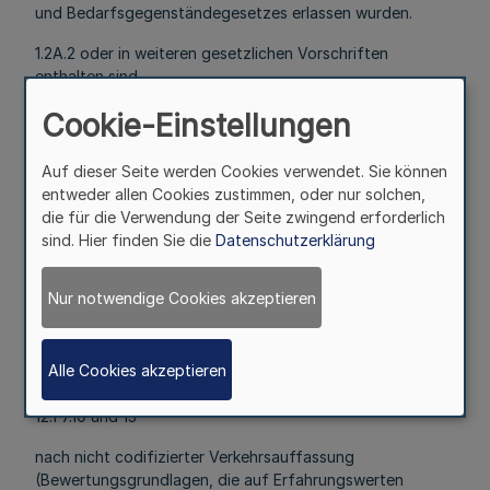
und Bedarfsgegenständegesetzes erlassen wurden.
1.2A.2 oder in weiteren gesetzlichen Vorschriften
enthalten sind,
1.2.5 5,8 und 11
Cookie-Einstellungen
nach Beanstandungen, die sich auf spezielle
Auf dieser Seite werden Cookies verwendet. Sie können
Rechtssatznormen stützen (Verordnungen),
entweder allen Cookies zustimmen, oder nur solchen,
die für die Verwendung der Seite zwingend erforderlich
1.2.6 6.9 und 12
sind. Hier finden Sie die
Datenschutzerklärung
nach Beanstandungen, die aus codifizierter
Verkehrsauffassung hergeleitet werden (Sachnormen, wie
Nur notwendige Cookies akzeptieren
sie im Deutschen Lebensmittelbüch niedergelegt sind,
oder Richtlinien, die Anerkennung seitens der amtlichen
Lebensmittelüberwachung gefunden haben, ferner
Alle Cookies akzeptieren
örtliche Vereinbarungen mit Gewerbeverbänden),
12.1 7.10 und 13
nach nicht codifizierter Verkehrsauffassung
(Bewertungsgrundlagen, die auf Erfahrungswerten