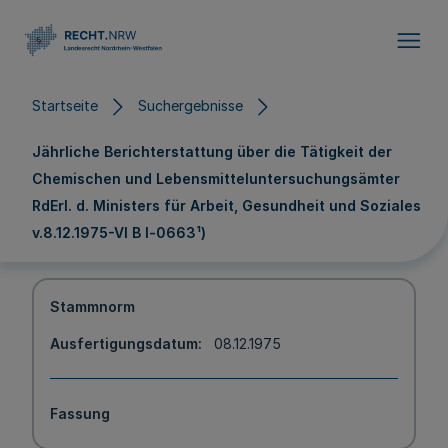
Direkt zum Inhalt
Startseite
Suchergebnisse
Jährliche Berichterstattung über die Tätigkeit der
Chemischen und Lebensmitteluntersuchungsämter
RdErl. d. Ministers für Arbeit, Gesundheit und Soziales
v.8.12.1975-VI B l-0663¹)
Stammnorm
Ausfertigungsdatum
08.12.1975
Fassung