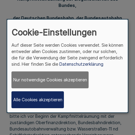
Bundes,
der Deutschen Bundesbahn, der Bundesautobahn
und
Cookie-Einstellungen
aus Bundeswasserstraßen
Auf dieser Seite werden Cookies verwendet. Sie können
RdErl. d. Innenministers v. 13. 3. 1963 — VIII C
entweder allen Cookies zustimmen, oder nur solchen,
3/20.37.02¹)
die für die Verwendung der Seite zwingend erforderlich
sind. Hier finden Sie die
Datenschutzerklärung
1 Voraussetzung für die Räumung von Kampfmitteln auf
Liegenschaften, die sich in der Verwaltung des Bundes
befinden, ist, daß der Bund die entstehenden Kosten
Nur notwendige Cookies akzeptieren
übernimmt. Dies gilt sowohl für den Einsatz des
Staatlichen Kampfmittelräumdienstes als auch der
Unternehmen.
Alle Cookies akzeptieren
2 Soweit die Ausgaben den Landeshaushalt berühren,
bitte ich vor Beginn der Kampfmittelräumung mit der
zuständigen Oberfinanzdirektion, Bundesbahndirektion,
Bundesautobahnverwaltung bzw. Wasserstraßen-11 nd