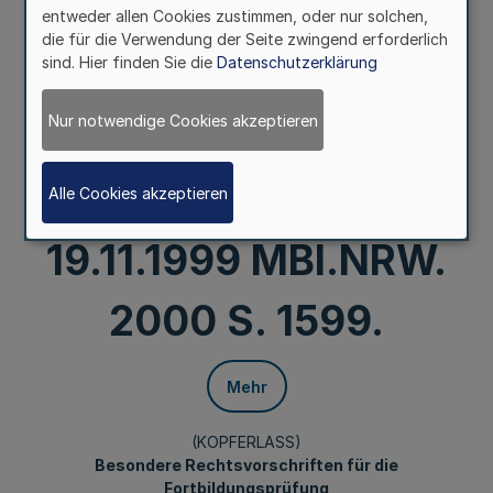
ten (ZMV) vom 25. 8.
entweder allen Cookies zustimmen, oder nur solchen,
die für die Verwendung der Seite zwingend erforderlich
sind. Hier finden Sie die
Datenschutzerklärung
1999/19. 11. 1999 der
Nur notwendige Cookies akzeptieren
Zahnärztekammer
Westfalen-Lippe vom
Alle Cookies akzeptieren
19.11.1999 MBl.NRW.
2000 S. 1599.
Mehr
(KOPFERLASS)
Besondere Rechtsvorschriften für die
Fortbildungsprüfung