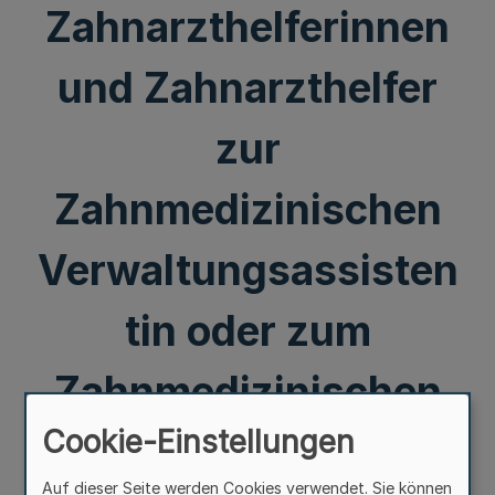
Zahnarzthelferinnen
und Zahnarzthelfer
zur
Zahnmedizinischen
Verwaltungsassisten
tin oder zum
Zahnmedizinischen
Cookie-Einstellungen
Verwaltungsassisten
Auf dieser Seite werden Cookies verwendet. Sie können