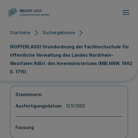
Direkt zum Inhalt
Startseite
Suchergebnisse
(KOPFERLASS) Grundordnung der Fachhochschule für
öffentliche Verwaltung des Landes Nordrhein-
Westfalen RdErl. des Innenministeriums (MBl.NRW. 1992
S. 1715)
Stammnorm
Ausfertigungsdatum
12.10.1992
Fassung