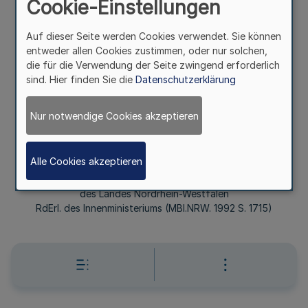
Cookie-Einstellungen
(MBl.NRW. 1992 S.
Auf dieser Seite werden Cookies verwendet. Sie können
entweder allen Cookies zustimmen, oder nur solchen,
1715)
die für die Verwendung der Seite zwingend erforderlich
sind. Hier finden Sie die
Datenschutzerklärung
Mehr
Nur notwendige Cookies akzeptieren
(KOPFERLASS)
Alle Cookies akzeptieren
Grundordnung der Fachhochschule für öffentliche
Verwaltung
des Landes Nordrhein-Westfalen
RdErl. des Innenministeriums (MBl.NRW. 1992 S. 1715)