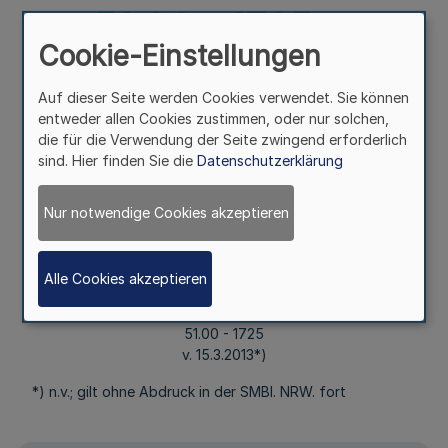
51.00 - 1725 v.
Cookie-Einstellungen
15.3.2013*)
Auf dieser Seite werden Cookies verwendet. Sie können
entweder allen Cookies zustimmen, oder nur solchen,
die für die Verwendung der Seite zwingend erforderlich
Mehr
sind. Hier finden Sie die
Datenschutzerklärung
71340
Nur notwendige Cookies akzeptieren
(KOPFERLASS)
Jahresberichte der Vermessungs- und
Katasterbehörden
Alle Cookies akzeptieren
RdErl. d. Ministeriums für Inneres und Kommunales - 36 -
51.00 - 1725
v. 15.3.2013*)
*) n.v.; gilt ohne Abdruck in der SMBl. NRW. fort