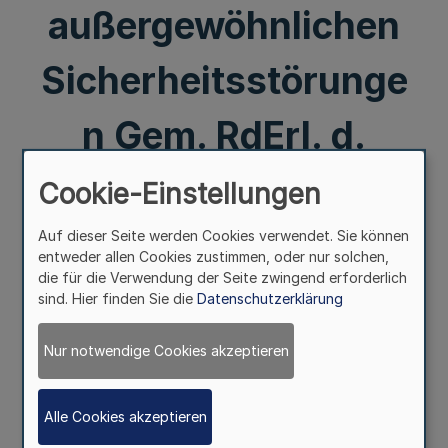
außergewöhnlichen
Sicherheitsstörunge
n Gem. RdErl. d.
Justizministeriums -
Cookie-Einstellungen
4434 - IV A 73 - u. d.
Auf dieser Seite werden Cookies verwendet. Sie können
entweder allen Cookies zustimmen, oder nur solchen,
die für die Verwendung der Seite zwingend erforderlich
Innenministeriums -
sind. Hier finden Sie die
Datenschutzerklärung
IV C 2 - 6118 - v. 25.
Nur notwendige Cookies akzeptieren
3. 1997
Alle Cookies akzeptieren