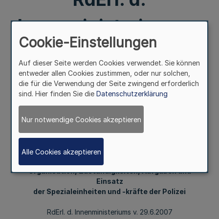
Innenministeriums v.
Cookie-Einstellungen
29.6.2007 41 –
Auf dieser Seite werden Cookies verwendet. Sie können
60.06/58.13 – VS-
entweder allen Cookies zustimmen, oder nur solchen,
die für die Verwendung der Seite zwingend erforderlich
sind. Hier finden Sie die
Datenschutzerklärung
NfD
Nur notwendige Cookies akzeptieren
Mehr
Alle Cookies akzeptieren
(KOPFERLASS)
Organisation, Zuständigkeiten, Aufgaben und
Einsatz
der Spezialeinheiten und -kräfte der Polizei
RdErl. d. Innenministeriums v. 29.6.2007