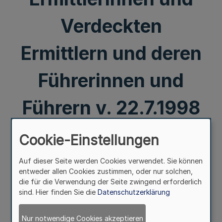
Verdeckten
Ermittlern und deren
Führerinnen und
Führern v. 22.7.1998
RdErl. d.
Cookie-Einstellungen
Ministeriums für
Auf dieser Seite werden Cookies verwendet. Sie können
entweder allen Cookies zustimmen, oder nur solchen,
die für die Verwendung der Seite zwingend erforderlich
Inneres und Justiz IV
sind. Hier finden Sie die
Datenschutzerklärung
D 1 – 6452-VS-NfD
Nur notwendige Cookies akzeptieren