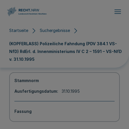
Direkt zum Inhalt
Startseite
Suchergebnisse
(KOPFERLASS) Polizeiliche Fahndung (PDV 384.1 VS-
NfD) RdErl. d. Innenministeriums IV C 2 – 1591 – VS-NfD
v. 31.10.1995
Stammnorm
Ausfertigungsdatum
31.10.1995
Fassung