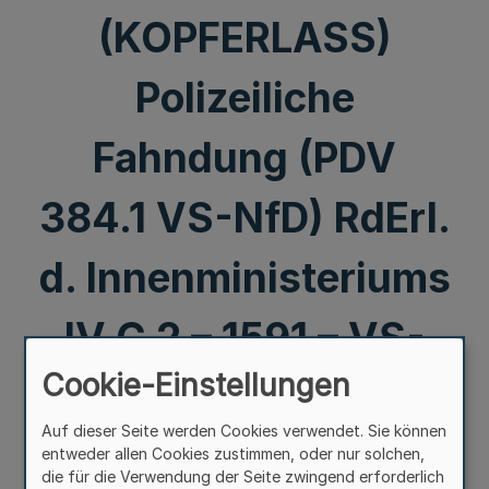
(KOPFERLASS)
Polizeiliche
Fahndung (PDV
384.1 VS-NfD) RdErl.
d. Innenministeriums
IV C 2 – 1591 – VS-
Cookie-Einstellungen
NfD v. 31.10.1995
Auf dieser Seite werden Cookies verwendet. Sie können
entweder allen Cookies zustimmen, oder nur solchen,
Mehr
die für die Verwendung der Seite zwingend erforderlich