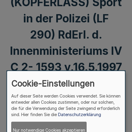
(KOPFERLASS) Sport
in der Polizei (LF
290) RdErl. d.
Innenministeriums IV
C 2- 1593 v.16.5.1997
Cookie-Einstellungen
Mehr
Auf dieser Seite werden Cookies verwendet. Sie können
(KOPFERLASS)
entweder allen Cookies zustimmen, oder nur solchen,
Sport in der Polizei (LF 290)
die für die Verwendung der Seite zwingend erforderlich
RdErl. d. Innenministeriums
sind. Hier finden Sie die
Datenschutzerklärung
IV C 2- 1593 v.16.5.1997
Nur notwendige Cookies akzeptieren