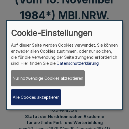
1984*) MBl.NRW.
1979 S. 1169, *
Cookie-Einstellungen
geändert am
Auf dieser Seite werden Cookies verwendet. Sie können
entweder allen Cookies zustimmen, oder nur solchen,
die für die Verwendung der Seite zwingend erforderlich
10.11.1984 MBl.NRW
sind. Hier finden Sie die
Datenschutzerklärung
1985 S. 677).
Nur notwendige Cookies akzeptieren
Mehr
Alle Cookies akzeptieren
(KOPFERLASS)
Statut der Nordrheinischen Akademie
für ärztliche Fort- und Weiterbildung
vom 20. Januar 1979 (Vom 10. November 1984*)