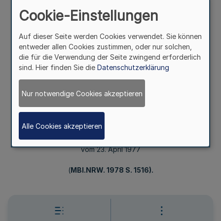
Cookie-Einstellungen
(MBl.NRW. 1978 S.
Auf dieser Seite werden Cookies verwendet. Sie können
1516).
entweder allen Cookies zustimmen, oder nur solchen,
die für die Verwendung der Seite zwingend erforderlich
sind. Hier finden Sie die
Datenschutzerklärung
Mehr
Nur notwendige Cookies akzeptieren
(KOPFERLASS)
Statut einer Gutachterkommission
Alle Cookies akzeptieren
für ärztliche Haftpflichtfragen
bei der Ärztekammer Westfalen-Lippe
vom 23. April 1977
(
MBl.NRW. 1978 S. 1516).