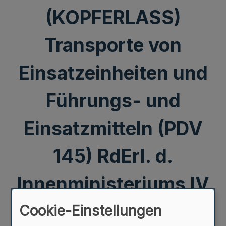
(KOPFERLASS)
Transporte von
Einsatzeinheiten und
Führungs- und
Einsatzmitteln (PDV
145) RdErl. d.
Innenministeriums IV
C 2- 1591 v.
Cookie-Einstellungen