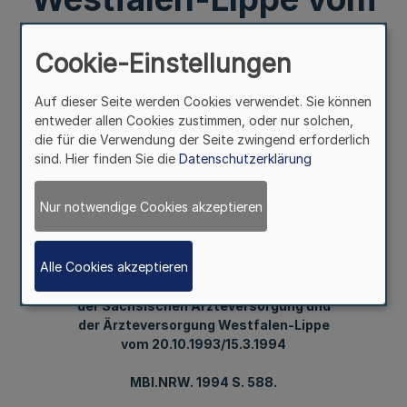
20.10.1993/15.3.1994
Cookie-Einstellungen
MBl.NRW. 1994 S.
Auf dieser Seite werden Cookies verwendet. Sie können
entweder allen Cookies zustimmen, oder nur solchen,
588.
die für die Verwendung der Seite zwingend erforderlich
sind. Hier finden Sie die
Datenschutzerklärung
Mehr
Nur notwendige Cookies akzeptieren
(KOPFERLASS)
Alle Cookies akzeptieren
Überleitungsabkommen
der Sächsischen Landesärztekammer,
der Sächsischen Ärzteversorgung und
der Ärzteversorgung Westfalen-Lippe
vom 20.10.1993/15.3.1994
MBl.NRW. 1994 S. 588.