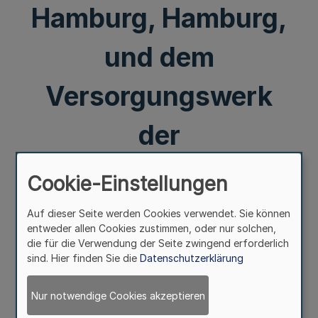
Hamburg, Hamburg,
und dem
Versorgungswerk
der
Zahnärztekammer
Cookie-Einstellungen
Nordrhein;
Auf dieser Seite werden Cookies verwendet. Sie können
entweder allen Cookies zustimmen, oder nur solchen,
Düsseldorf vom
die für die Verwendung der Seite zwingend erforderlich
sind. Hier finden Sie die
Datenschutzerklärung
30.3./28.4.1994
Nur notwendige Cookies akzeptieren