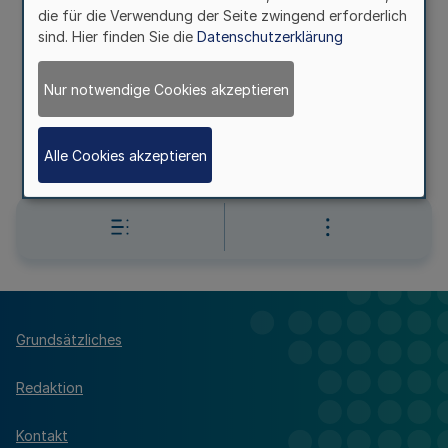
die für die Verwendung der Seite zwingend erforderlich
Mehr
sind. Hier finden Sie die
Datenschutzerklärung
(KOPFERLASS)
Nur notwendige Cookies akzeptieren
Vorschrift „Versorgung der Polizei im Einsatz“ (LF
150)
RdErl. d. Innenministeriums - 41.2 – 1593 v. 02.03.2005
Alle Cookies akzeptieren
Grundsätzliches
Redaktion
Kontakt