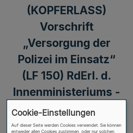
(KOPFERLASS)
Vorschrift
„Versorgung der
Polizei im Einsatz“
(LF 150) RdErl. d.
Innenministeriums -
41.2 – 1593 v.
Cookie-Einstellungen
02.03.2005
Auf dieser Seite werden Cookies verwendet. Sie können
entweder allen Cookies zustimmen, oder nur solchen,