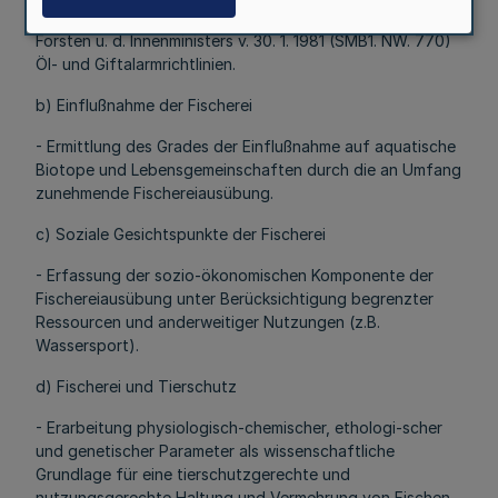
RdErl. d. Ministers für Ernährung, Landwirtschaft und
Forsten u. d. Innenministers v. 30. 1. 1981 (SMB1. NW. 770)
Öl- und Giftalarmrichtlinien.
b) Einflußnahme der Fischerei
- Ermittlung des Grades der Einflußnahme auf aquatische
Biotope und Lebensgemeinschaften durch die an Umfang
zunehmende Fischereiausübung.
c) Soziale Gesichtspunkte der Fischerei
- Erfassung der sozio-ökonomischen Komponente der
Fischereiausübung unter Berücksichtigung begrenzter
Ressourcen und anderweitiger Nutzungen (z.B.
Wassersport).
d) Fischerei und Tierschutz
- Erarbeitung physiologisch-chemischer, ethologi-scher
und genetischer Parameter als wissenschaftliche
Grundlage für eine tierschutzgerechte und
nutzungsgerechte Haltung und Vermehrung von Fischen.