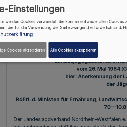
10.06
e-Einstellungen
ite werden Cookies verwendet. Sie können entweder allen Cookies 
Mehr
hen, die für die Verwendung der Seite zwingend erforderlich sind. Hi
hutzerklärung
245. Ergänzung - SMBl. NRW. - (Stand 15. 7. 19
ige Cookies akzeptieren
Alle Cookies akzeptieren
Landesjagdgesetz Nordrhei
vom 26. Mal 1964 (GV
hier: Anerkennung der 
der Jäg
RdErl. d. Ministen für Ernährung, Landwirtsch
70—10.0
Der Landesjagdverband Nordrhein-Westfalen e. 
hat nachgewiesen, daB ihm mehr als V» der Jag