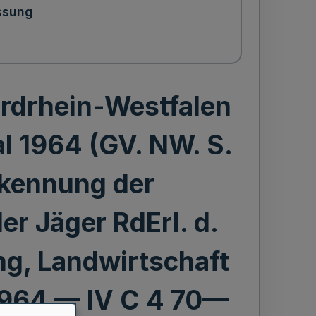
ssung
rdrhein-Westfalen
l 1964 (GV. NW. S.
rkennung der
r Jäger RdErl. d.
ng, Landwirtschaft
 1964 — IV C 4 70—