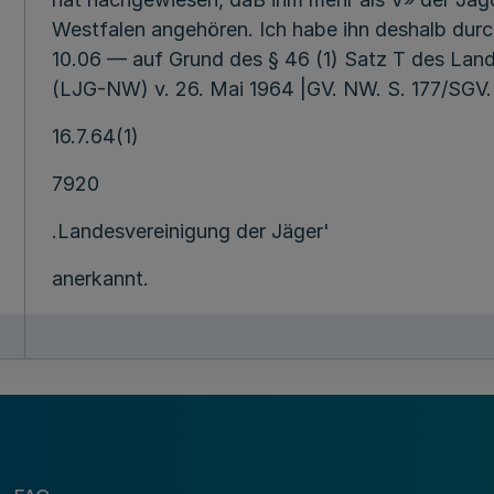
Westfalen angehören. Ich habe ihn deshalb durc
10.06 — auf Grund des § 46 (1) Satz T des La
(LJG-NW) v. 26. Mai 1964 |GV. NW. S. 177/SGV. 
16.7.64(1)
7920
.Landesvereinigung der Jäger'
anerkannt.
') MBL NW. UM t, UM.