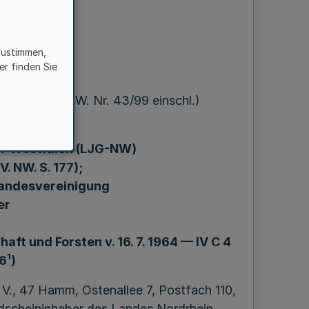
¹)
zustimmen,
er finden Sie
99 = MBl. NRW. Nr. 43/99 einschl.)
n-Westfalen (LJG-NW)
. NW. S. 177);
Landesvereinigung
er
aft und Forsten v. 16. 7. 1964 — IV C 4
6¹)
V., 47 Hamm, Ostenallee 7, Postfach 110,
dscheininhaber des Landes Nordrhein-