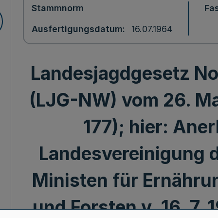
Stammnorm
Fa
Ausfertigungsdatum
16.07.1964
Landesjagdgesetz No
(LJG-NW) vom 26. Ma
177); hier: Ane
Landesvereinigung de
Ministen für Ernähru
und Forsten v. 16. 7.