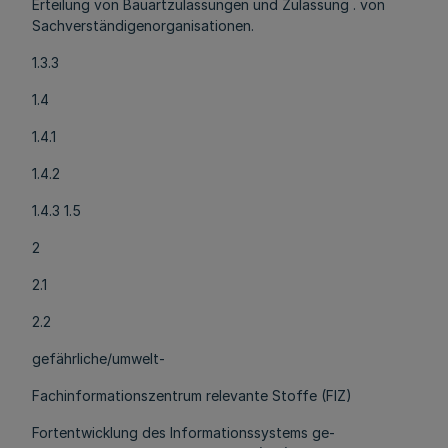
Erteilung von Bauartzulassungen und Zulassung . von
Sachverständigenorganisationen.
1.3.3
1.4
1.4.1
1.4.2
1.4.3 1.5
2
2.1
2.2
gefährliche/umwelt-
Fachinformationszentrum relevante Stoffe (FIZ)
Fortentwicklung des Informationssystems ge-