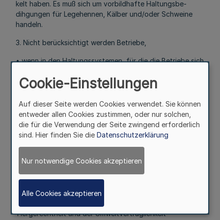
kelt haben. Es muß sich um vorbildhafte Haltungsbe-
dihgungen für Legehennen, Kälber und/oder Schweine
handeln.
3. Nicht berücksichtigt werden Betriebe,
• wenn in den Haltungssystemen, für die die Betriebe sich
bewerben,
Cookie-Einstellungen
- die Legehennen in Käfigen oder Batterien,
Auf dieser Seite werden Cookies verwendet. Sie können
- die Kälber oder Schweine ausschließlich auf perforierten
entweder allen Cookies zustimmen, oder nur solchen,
Böden gehalten werden, oder
die für die Verwendung der Seite zwingend erforderlich
sind. Hier finden Sie die
Datenschutzerklärung
- Zuchtsauen angebunden sind.
wenn die Vorschriften des Tierschutzgesetzes und der
Nur notwendige Cookies akzeptieren
entsprechenden Verordnungen nicht eingehalten werden.
Als Vorbild-Betrieb wird nicht prämiiert, wenn neben dem
zu prämiierenden Haltungssystem in anderen Bereichen
Alle Cookies akzeptieren
des Betriebes gravierende Mängel hinsichtlich der
Tiergerechtheit und der Umweltverträglichkeit