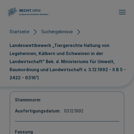
Direkt zum Inhalt
Startseite
Suchergebnisse
Landeswettbewerb „Tiergerechte Haltung von
Legehennen, Kälbern und Schweinen in der
Landwirtschaft" Bek. d. Ministeriums für Umwelt,
Raumordnung und Landwirtschaft v. 3.12.1992 - II B 5 -
2422 - 6316¹)
Stammnorm
Ausfertigungsdatum
03.12.1992
Fassung