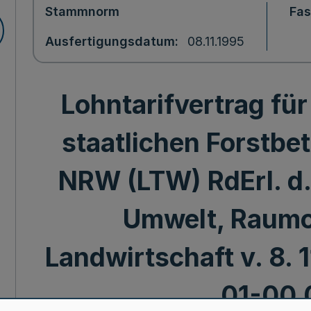
Stammnorm
Fa
Ausfertigungsdatum
08.11.1995
Lohntarifvertrag für
staatlichen Forstbe
NRW (LTW) RdErl. d.
Umwelt, Raum
Landwirtschaft v. 8. 11
01-00.0