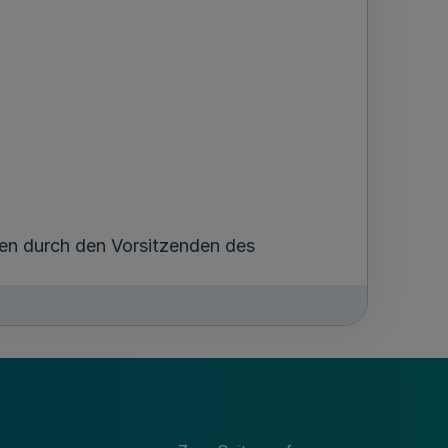
ten durch den Vorsitzenden des
 vertreten durch das geschäftsführende