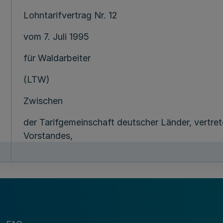
Lohntarifvertrag Nr. 12
vom 7. Juli 1995
für Waldarbeiter
(LTW)
Zwischen
der Tarifgemeinschaft deutscher Länder, vertre
Vorstandes,
dem Kommunalen Arbeitgeberverband
Rheinland-Pfalz e. V.,
vertreten durch den Vorsitzenden,
dem Kommunalen Arbeitgeberverband Saar e. V.,