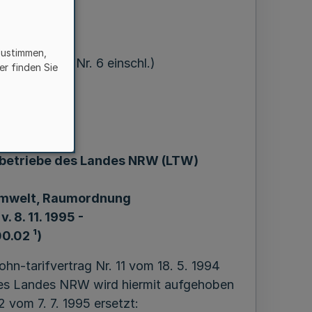
zustimmen,
 = MB1. NW. Nr. 6 einschl.)
er finden Sie
rtrag
stbetriebe des Landes NRW (LTW)
 Umwelt, Raumordnung
. 8. 11. 1995 -
00.02 ¹)
hn-tarifvertrag Nr. 11 vom 18. 5. 1994
 des Landes NRW wird hiermit aufgehoben
 vom 7. 7. 1995 ersetzt: