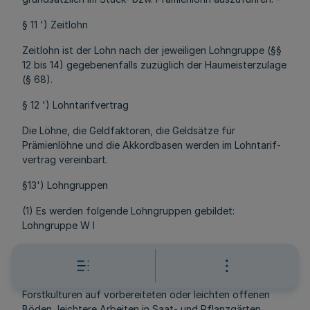
§ 11 ') Zeitlohn
Zeitlohn ist der Lohn nach der jeweiligen Lohngruppe (§§
12 bis 14) gegebenenfalls zuzüglich der Haumeisterzulage
(§ 68).
§ 12 ') Lohntarifvertrag
Die Löhne, die Geldfaktoren, die Geldsätze für
Prämienlöhne und die Akkordbasen werden im Lohntarif-
vertrag vereinbart.
§13') Lohngruppen
(1) Es werden folgende Lohngruppen gebildet:
Lohngruppe W l
Waldarbeiter ohne erfolgreich abgeschlossene
Ausbildung zum Forstwirt mit einfacheren Tätigkeiten
(Einfachere Tätigkeiten sind Pflanzarbeiten bei
Forstkulturen auf vorbereiteten oder leichten offenen
Böden, leichtere Arbeiten in Saat- und Pflanzgärten,