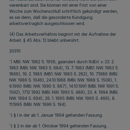
vereinbart sind. Sie können mit einer Frist von einer
Woche zum Wochenschluß schriftlich gekündigt werden,
es sei denn, daß die gesonderte Kündigung
arbeitsvertraglich ausgeschlossen wird.
(4) Das Arbeitsverhältnis beginnt mit der Aufnahme der
Arbeit. § 45 Abs. 12 bleibt unberührt.
20310
') MBl. NW. 1982 S. 1956, geändert durch RdErl. v. 23. 2.
1983 (MBl. NW. 1983 S. 684), 13. 7. 1983 (MB1. NW. 1983 S.
1866), 19. 2. 1985 (MB1. NW. 1985 S. 282), 10. 7.1986 (MBl.
NW. 1986 S. 1046), 24.10.1988 (MBl. NW. 1988 S. 1508), 1.
6.1990 (MBl. NW. 1990 S. 887), 14.10.1991 (MBl. NW 1991 S.
1592), 17.12 1992 (MBl. NW. 1993 S. 486), 23. 4. 1994 (MBl.
NW. 1994 S. 694), 26. 1. 1995 (MBl. NW. 1995 S. 466), 8.
11.1995 (MBl. NW. 1996 S. 194).
') § l in der ab 1. Januar 1994 geltenden Fassung.
') § 2 in der ab 1. Oktober 1994 geltenden Fassung. .