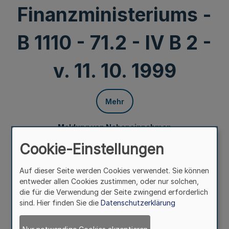
Finanzministeriums -
B 1110 - 71.2 - IV B 2 -
v. 11. 10. 1999
Mehr
Meldung von Nebeneinnahmen
Gem. RdErl. d. Innenministeriums -II A l - 1.55 - 6/99 -
Cookie-Einstellungen
u. d. Finanzministeriums -B 1110 - 71.2 - IV B 2 -
v. 11. 10. 1999
Auf dieser Seite werden Cookies verwendet. Sie können
entweder allen Cookies zustimmen, oder nur solchen,
Nach § 71 LBG haben Beamtinnen und Beamte ihrer oder
die für die Verwendung der Seite zwingend erforderlich
ihrem Dienstvorgesetzten eine jeden- Einzelfall
sind. Hier finden Sie die
Datenschutzerklärung
erfassende Aufstellung über Art und Umfang der
Nebentätigkeit sowie über die Vergütungen vorzulegen,