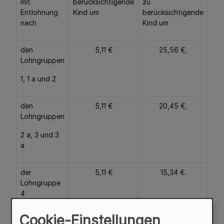
mit
berücksichtigende
zu
Entlohnung
Kind um
berücksichtigende
nach
Kind um
den
5,11 €
25,56 €,
Lohngruppen
1, 1 a und 2
den
5,11 €
20,45 €,
Lohngruppen
2 a, 3 und 3
a
der
5,11 €
15,34 €.
Lohngruppe
4
Cookie-Einstellungen