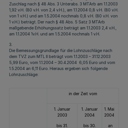
Zuschlag nach § 48 Abs. 3 Unterabs. 3 MTArb am 1.1.2003
1,92 v.H. (80 v.H. von 2,4 v.H.), am 1.1.2004 0,8 v.H. (80 v.H.
von 1 v.H.) und am 1.5.2004 nochmals 0,8 v.H. (80 v.H. von
1 v.H.) beträgt. Der nach § 48 Abs. 5 Satz 3 MTArb
maßgebende Erhöhungssatz beträgt am 1.1.2003 2,4 v.H.,
am 1.1.2004 1v.H. und am 1.5.2004 nochmals 1 v.H.
3.
Die Bemessungsgrundlage für die Lohnzuschläge nach
dem TVZ zum MTL II beträgt vom 1.1.2003 – 31.12.2003
5,99 Euro, vom 1.1.2004 – 30.4.2004 6,05 Euro und vom
1.5.2004 an 6,11 Euro. Hieraus ergeben sich folgende
Lohnzuschläge:
in der Zeit vom
1. Januar
1. Januar
1. Mai
2003
2004
2004
bis 31.
bis 30.
an