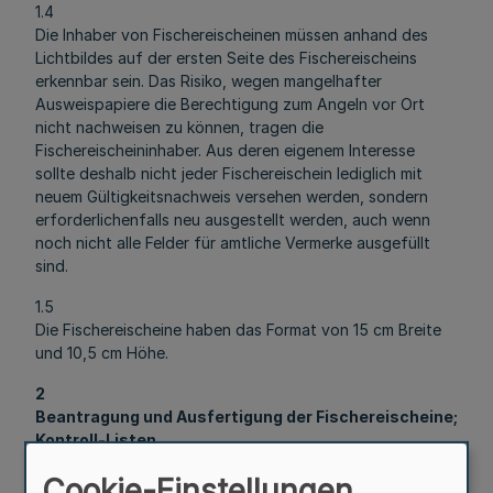
1.4
Die Inhaber von Fischereischeinen müssen anhand des
Lichtbildes auf der ersten Seite des Fischereischeins
erkennbar sein. Das Risiko, wegen mangelhafter
Ausweispapiere die Berechtigung zum Angeln vor Ort
nicht nachweisen zu können, tragen die
Fischereischeininhaber. Aus deren eigenem Interesse
sollte deshalb nicht jeder Fischereischein lediglich mit
neuem Gültigkeitsnachweis versehen werden, sondern
erforderlichenfalls neu ausgestellt werden, auch wenn
noch nicht alle Felder für amtliche Vermerke ausgefüllt
sind.
1.5
Die Fischereischeine haben das Format von 15 cm Breite
und 10,5 cm Höhe.
2
Beantragung und Ausfertigung der Fischereischeine;
Kontroll-Listen
2.1
Cookie-Einstellungen