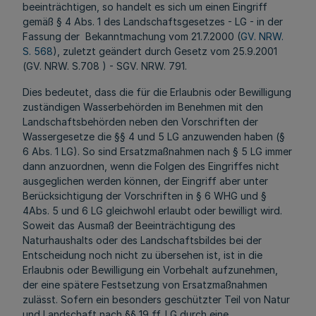
beeinträchtigen, so handelt es sich um einen Eingriff
gemäß § 4 Abs. 1 des Landschaftsgesetzes - LG - in der
Fassung der Bekanntmachung vom 21.7.2000 (
GV. NRW.
S. 568
), zuletzt geändert durch Gesetz vom 25.9.2001
(GV. NRW. S.708 ) - SGV. NRW. 791.
Dies bedeutet, dass die für die Erlaubnis oder Bewilligung
zuständigen Wasserbehörden im Benehmen mit den
Landschaftsbehörden neben den Vorschriften der
Wassergesetze die §§ 4 und 5 LG anzuwenden haben (§
6 Abs. 1 LG). So sind Ersatzmaßnahmen nach § 5 LG immer
dann anzuordnen, wenn die Folgen des Eingriffes nicht
ausgeglichen werden können, der Eingriff aber unter
Berücksichtigung der Vorschriften in § 6 WHG und §
4Abs. 5 und 6 LG gleichwohl erlaubt oder bewilligt wird.
Soweit das Ausmaß der Beeinträchtigung des
Naturhaushalts oder des Landschaftsbildes bei der
Entscheidung noch nicht zu übersehen ist, ist in die
Erlaubnis oder Bewilligung ein Vorbehalt aufzunehmen,
der eine spätere Festsetzung von Ersatzmaßnahmen
zulässt. Sofern ein besonders geschützter Teil von Natur
und Landschaft nach §§ 19 ff. LG durch eine