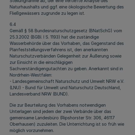
Stellungnahme ab, der eine vertiefte Analyse des
Naturhaushalts und ggf. eine ökologische Bewertung des
Fließgewässers zugrunde zu legen ist.
6.4
Gemäß § 58 Bundesnaturschutzgesetz (BNatSchG) vom
25.3.2002 (BGBl. I S. 1193) hat die zuständige
Wasserbehörde über das Vorhaben, das Gegenstand des
Planfeststellungsverfahrens ist, den anerkannten
Naturschutzverbänden Gelegenheit zur Äußerung sowie
zur Einsicht in die einschlägigen
Sachverständigengutachten zu geben. Anerkannt sind in
Nordrhein-Westfalen:
- Landesgemeinschaft Naturschutz und Umwelt NRW e.V.
(LNU) - Bund für Umwelt und Naturschutz Deutschland,
Landesverband NRW (BUND).
Die zur Beurteilung des Vorhabens notwendigen
Unterlagen sind jedem der zwei Verbände über das
gemeinsame Landesbüro (Ripshorster Str. 306, 46117
Oberhausen) zuzuleiten. Die Unterrichtung ist so früh wie
möglich vorzunehmen.