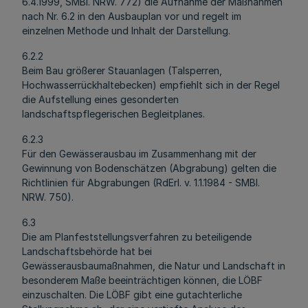
6.4.1999, SMBl. NRW. 772) die Aufnahme der Maßnahmen
nach Nr. 6.2 in den Ausbauplan vor und regelt im
einzelnen Methode und Inhalt der Darstellung.
6.2.2
Beim Bau größerer Stauanlagen (Talsperren,
Hochwasserrückhaltebecken) empfiehlt sich in der Regel
die Aufstellung eines gesonderten
landschaftspflegerischen Begleitplanes.
6.2.3
Für den Gewässerausbau im Zusammenhang mit der
Gewinnung von Bodenschätzen (Abgrabung) gelten die
Richtlinien für Abgrabungen (RdErl. v. 1.1.1984 - SMBl.
NRW. 750).
6.3
Die am Planfeststellungsverfahren zu beteiligende
Landschaftsbehörde hat bei
Gewässerausbaumaßnahmen, die Natur und Landschaft in
besonderem Maße beeinträchtigen können, die LÖBF
einzuschalten. Die LÖBF gibt eine gutachterliche