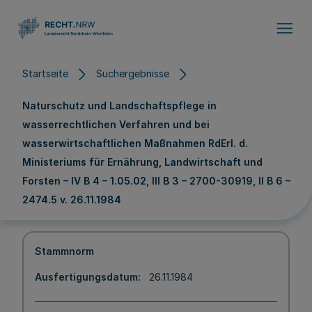
Direkt zum Inhalt
Startseite
Suchergebnisse
Naturschutz und Landschaftspflege in
wasserrechtlichen Verfahren und bei
wasserwirtschaftlichen Maßnahmen RdErl. d.
Ministeriums für Ernährung, Landwirtschaft und
Forsten – IV B 4 – 1.05.02, III B 3 – 2700-30919, II B 6 –
2474.5 v. 26.11.1984
Stammnorm
Ausfertigungsdatum
26.11.1984