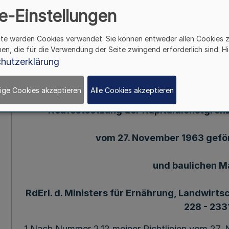
v. 13. 11. 1975 - III 
e-Einstellungen
ite werden Cookies verwendet. Sie können entweder allen Cookies 
Mehr
hen, die für die Verwendung der Seite zwingend erforderlich sind. Hi
hutzerklärung
13.11.75(1) 223. Ergänzung -SMB1. NW. -(Stand 
ige Cookies akzeptieren
Alle Cookies akzeptieren
Neufestsetzung der Kapitaldienstgrenze
vom 27. November 1963 gefö
und baulichen 
RdErl. d. Ministers für Ernährung, Landwirtscha
228 - 233
1 Nach Nummer 2.12 meiner Richtlinien.vom 27.