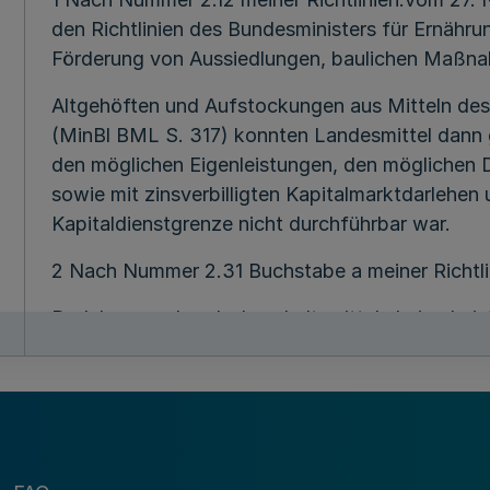
den Richtlinien des Bundesministers für Ernähru
Förderung von Aussiedlungen, baulichen Maßna
Altgehöften und Aufstockungen aus Mitteln des 
(MinBl BML S. 317) konnten Landesmittel dann
den möglichen Eigenleistungen, den möglichen D
sowie mit zinsverbilligten Kapitalmarktdarlehen
Kapitaldienstgrenze nicht durchführbar war.
2 Nach Nummer 2.31 Buchstabe a meiner Richtlin
Darlehen aus Landeshaushaltsmitteln keine Leist
zinsverbilligte Kapitalmarktdarlehen und die Da
getilgt werden und wenn die nachhaltige Kapita
Kapitalmarktdarlehens und der Bundesdarlehen 
Kapitaldienstgrenze erfolgte gemäß Nummer 2.5
innerhalb der Flurbereinigung durch das Amt fü