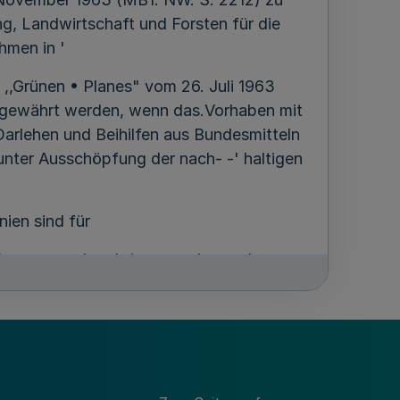
ng, Landwirtschaft und Forsten für die
hmen in '
,,Grünen • Planes" vom 26. Juli 1963
 gewährt werden, wenn das.Vorhaben mit
arlehen und Beihilfen aus Bundesmitteln
 unter Ausschöpfung der nach- -' haltigen
ien sind für
ungen zu- ' , erbringen, solange das
rlehen aus'Bundesmitteln verzinst und
ldienstgrenze durch die Bedienung des
ausgeschöpft ist. Die Festsetzung der
2 meiner Richtlinien bei Vorhaben
r Agrarordnuhg nach Anhörung der