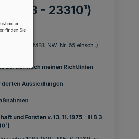
B 3 - 228 - 23310¹)
zustimmen,
er finden Sie
15.10.1994 = MB1. NW. Nr. 65 einschl.)
 bei den nach meinen Richtlinien
rderten Aussiedlungen
Maßnahmen
ft und Forsten v. 13. 11. 1975 - III B 3 -
10¹)
 November 1963 (MB1. NW. S. 2212) zu