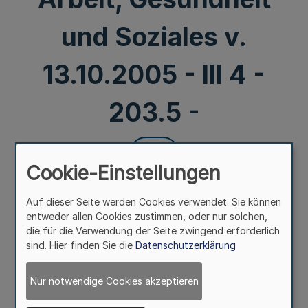
und Soziales v.
13.10.2005 - III 4 -
203.5 -
Mehr
Cookie-Einstellungen
Öffentliche Empfehlung zur allgemeinen
Auf dieser Seite werden Cookies verwendet. Sie können
Schutzimpfung gegen Influenza
entweder allen Cookies zustimmen, oder nur solchen,
RdErl. d. Ministeriums für Arbeit, Gesundheit und Soziales
die für die Verwendung der Seite zwingend erforderlich
v. 13.10.2005 - III 4 - 203.5 -
sind. Hier finden Sie die
Datenschutzerklärung
Gemäß § 20 Abs. 3 des Infektionsschutzgesetzes (IfSG)
Nur notwendige Cookies akzeptieren
werden hiermit alle Impfungen mit zugelassenem
Impfstoff gegen Influenzaerkrankungen im Herbst mit