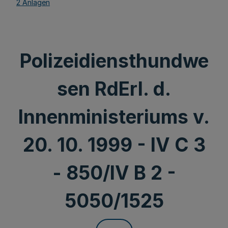
2 Anlagen
Polizeidiensthundwe
sen RdErl. d.
Innenministeriums v.
20. 10. 1999 - IV C 3
- 850/IV B 2 -
5050/1525