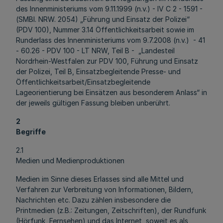
des Innenministeriums vom 9.11.1999 (n.v.) - IV C 2 - 1591 -
(SMBl. NRW. 2054) „Führung und Einsatz der Polizei“
(PDV 100), Nummer 3.14 Öffentlichkeitsarbeit sowie im
Runderlass des Innenministeriums vom 9.7.2008 (n.v.) - 41
- 60.26 - PDV 100 - LT NRW, Teil B - „Landesteil
Nordrhein-Westfalen zur PDV 100, Führung und Einsatz
der Polizei, Teil B, Einsatzbegleitende Presse- und
Öffentlichkeitsarbeit/Einsatzbegleitende
Lageorientierung bei Einsätzen aus besonderem Anlass“ in
der jeweils gültigen Fassung bleiben unberührt.
2
Begriffe
2.1
Medien und Medienproduktionen
Medien im Sinne dieses Erlasses sind alle Mittel und
Verfahren zur Verbreitung von Informationen, Bildern,
Nachrichten etc. Dazu zählen insbesondere die
Printmedien (z.B.: Zeitungen, Zeitschriften), der Rundfunk
(Hörfunk, Fernsehen) und das Internet, soweit es als