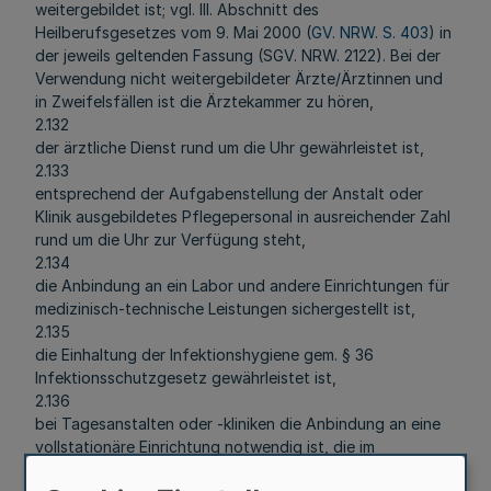
weitergebildet ist; vgl. III. Abschnitt des
Heilberufsgesetzes vom 9. Mai 2000 (
GV. NRW. S. 403
) in
der jeweils geltenden Fassung (SGV. NRW. 2122). Bei der
Verwendung nicht weitergebildeter Ärzte/Ärztinnen und
in Zweifelsfällen ist die Ärztekammer zu hören,
2.132
der ärztliche Dienst rund um die Uhr gewährleistet ist,
2.133
entsprechend der Aufgabenstellung der Anstalt oder
Klinik ausgebildetes Pflegepersonal in ausreichender Zahl
rund um die Uhr zur Verfügung steht,
2.134
die Anbindung an ein Labor und andere Einrichtungen für
medizinisch-technische Leistungen sichergestellt ist,
2.135
die Einhaltung der Infektionshygiene gem. § 36
Infektionsschutzgesetz gewährleistet ist,
2.136
bei Tagesanstalten oder -kliniken die Anbindung an eine
vollstationäre Einrichtung notwendig ist, die im
Bedarfsfall für eine Krisenintervention zur Verfügung