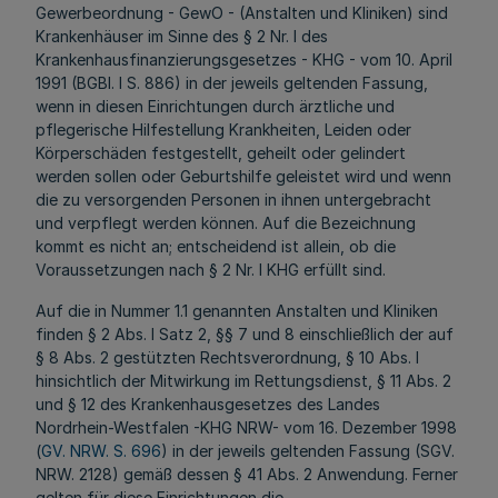
Gewerbeordnung - GewO - (Anstalten und Kliniken) sind
Krankenhäuser im Sinne des § 2 Nr. l des
Krankenhausfinanzierungsgesetzes - KHG - vom 10. April
1991 (BGBl. I S. 886) in der jeweils geltenden Fassung,
wenn in diesen Einrichtungen durch ärztliche und
pflegerische Hilfestellung Krankheiten, Leiden oder
Körperschäden festgestellt, geheilt oder gelindert
werden sollen oder Geburtshilfe geleistet wird und wenn
die zu versorgenden Personen in ihnen untergebracht
und verpflegt werden können. Auf die Bezeichnung
kommt es nicht an; entscheidend ist allein, ob die
Voraussetzungen nach § 2 Nr. l KHG erfüllt sind.
Auf die in Nummer 1.1 genannten Anstalten und Kliniken
finden § 2 Abs. l Satz 2, §§ 7 und 8 einschließlich der auf
§ 8 Abs. 2 gestützten Rechtsverordnung, § 10 Abs. l
hinsichtlich der Mitwirkung im Rettungsdienst, § 11 Abs. 2
und § 12 des Krankenhausgesetzes des Landes
Nordrhein-Westfalen -KHG NRW- vom 16. Dezember 1998
(
GV. NRW. S. 696
) in der jeweils geltenden Fassung (SGV.
NRW. 2128) gemäß dessen § 41 Abs. 2 Anwendung. Ferner
gelten für diese Einrichtungen die