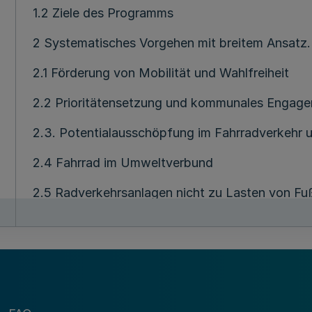
1.2 Ziele des Programms
2 Systematisches Vorgehen mit breitem Ansatz.
2.1 Förderung von Mobilität und Wahlfreiheit
2.2 Prioritätensetzung und kommunales Engag
2.3. Potentialausschöpfung im Fahrradverkehr 
2.4 Fahrrad im Umweltverbund
2.5 Radverkehrsanlagen nicht zu Lasten von F
2.6 Fahrradfreundliche Verkehrsregelungen -
2.7 Netzausbau, Netzverdichtüng und Netzdiffe
2.71 Straßenumbau für schnelleren Netzausbau