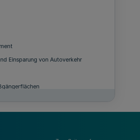
ement
und Einsparung von Autoverkehr
ußgängerflächen
renzierung