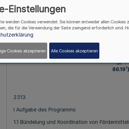
e-Einstellungen
223. Ergänzung - SMB1. NW. - (Stand 15.10.1994
ite werden Cookies verwendet. Sie können entweder allen Cookies 
hen, die für die Verwendung der Seite zwingend erforderlich sind. Hi
Progra
hutzerklärung
fahrradfreundliche Städte und Geme
ige Cookies akzeptieren
Alle Cookies akzeptieren
RdErl. d. Ministers für Stadtentwicklung, Woh
86.19¹
2313
l Aufgabe des Programms
1.1 Bündelung und Koordination von Fördermittel