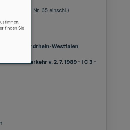
 = MB1. NW. Nr. 65 einschl.)
zustimmen,
er finden Sie
mm
inden in Nordrhein-Westfalen
nen und Verkehr v. 2. 7. 1989 - I C 3 -
)
n