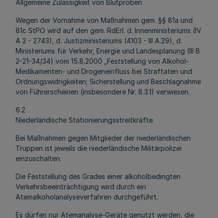
Allgemeine Zulässigkeit von Blutproben
Wegen der Vornahme von Maßnahmen gem. §§ 81a und
81c StPO wird auf den gem. RdErl. d. Innenministeriums (IV
A 2 - 2743), d. Justizministeriums (4103 - III A.29), d.
Ministeriums für Verkehr, Energie und Landesplanung (III B
2-21-34/34) vom 15.8.2000 „Feststellung von Alkohol-
Medikamenten- und Drogeneinfluss bei Straftaten und
Ordnungswidrigkeiten; Sicherstellung und Beschlagnahme
von Führerscheinen (insbesondere Nr. 8.3.1) verwiesen.
6.2
Niederländische Stationierungsstreitkräfte
Bei Maßnahmen gegen Mitglieder der niederländischen
Truppen ist jeweils die niederländische Militärpolizei
einzuschalten.
Die Feststellung des Grades einer alkoholbedingten
Verkehrsbeeinträchtigung wird durch ein
Atemalkoholanalyseverfahren durchgeführt.
Es dürfen nur Atemanalyse-Geräte genutzt werden, die