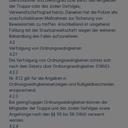
Dienstnummer und Dienstgrad bzw. Beruf des Mitgliedes
der Truppe oder des zivilen Gefolges,
Verwandtschaftsgrad hierzu. Daneben hat die Polizei alle
unaufschiebbaren Maßnahmen zur Sicherung von
Beweismitteln zu treffen. Anschließend ist umgehend
Fühlung mit der Staatsanwaltschaft wegen der weiteren
Behandlung des Falles aufzunehmen.
4.2
Verfolgung von Ordnungswidrigkeiten
4.2.1
Die Verfolgung von Ordnungswidrigkeiten richtet sich
nach dem Gesetz über Ordnungswidrigkeiten (OWiG).
4.2.2
Nr. 4.1.2 gilt für die Angaben in
Ordnungswidrigkeitenanzeigen und Bußgeldbescheiden
entsprechend.
4.2.3
Bei geringfügigen Ordnungswidrigkeiten können die
Mitglieder der Truppe und des zivilen Gefolges sowie
Angehörige nach den §§ 56 bis 58 OWiG verwarnt
werden.
4.2.4