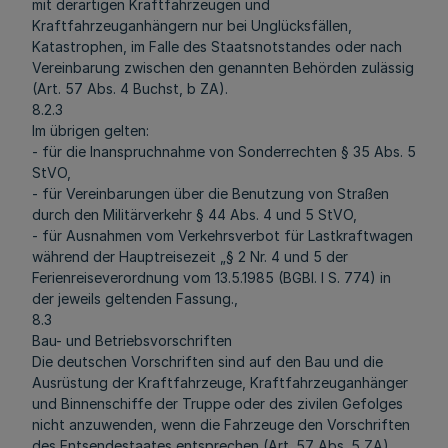
mit derartigen Kraftfahrzeugen und
Kraftfahrzeuganhängern nur bei Unglücksfällen,
Katastrophen, im Falle des Staatsnotstandes oder nach
Vereinbarung zwischen den genannten Behörden zulässig
(Art. 57 Abs. 4 Buchst, b ZA).
8.2.3
Im übrigen gelten:
- für die Inanspruchnahme von Sonderrechten § 35 Abs. 5
StVO,
- für Vereinbarungen über die Benutzung von Straßen
durch den Militärverkehr § 44 Abs. 4 und 5 StVO,
- für Ausnahmen vom Verkehrsverbot für Lastkraftwagen
während der Hauptreisezeit „§ 2 Nr. 4 und 5 der
Ferienreiseverordnung vom 13.5.1985 (BGBl. I S. 774) in
der jeweils geltenden Fassung.,
8.3
Bau- und Betriebsvorschriften
Die deutschen Vorschriften sind auf den Bau und die
Ausrüstung der Kraftfahrzeuge, Kraftfahrzeuganhänger
und Binnenschiffe der Truppe oder des zivilen Gefolges
nicht anzuwenden, wenn die Fahrzeuge den Vorschriften
des Entsendestaates entsprechen (Art. 57 Abs. 5 ZA).