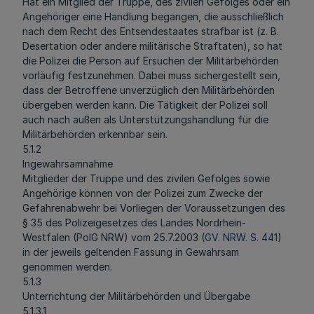
Hat ein Mitglied der Truppe, des zivilen Gefolges oder ein
Angehöriger eine Handlung begangen, die ausschließlich
nach dem Recht des Entsendestaates strafbar ist (z. B.
Desertation oder andere militärische Straftaten), so hat
die Polizei die Person auf Ersuchen der Militärbehörden
vorläufig festzunehmen. Dabei muss sichergestellt sein,
dass der Betroffene unverzüglich den Militärbehörden
übergeben werden kann. Die Tätigkeit der Polizei soll
auch nach außen als Unterstützungshandlung für die
Militärbehörden erkennbar sein.
5.1.2
Ingewahrsamnahme
Mitglieder der Truppe und des zivilen Gefolges sowie
Angehörige können von der Polizei zum Zwecke der
Gefahrenabwehr bei Vorliegen der Voraussetzungen des
§ 35 des Polizeigesetzes des Landes Nordrhein-
Westfalen (PolG NRW) vom 25.7.2003 (
GV. NRW. S. 441
)
in der jeweils geltenden Fassung in Gewahrsam
genommen werden.
5.1.3
Unterrichtung der Militärbehörden und Übergabe
5.1.3.1