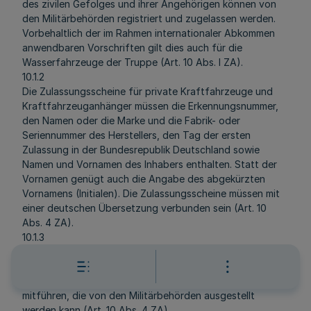
des zivilen Gefolges und ihrer Angehörigen können von
den Militärbehörden registriert und zugelassen werden.
Vorbehaltlich der im Rahmen internationaler Abkommen
anwendbaren Vorschriften gilt dies auch für die
Wasserfahrzeuge der Truppe (Art. 10 Abs. l ZA).
10.1.2
Die Zulassungsscheine für private Kraftfahrzeuge und
Kraftfahrzeuganhänger müssen die Erkennungsnummer,
den Namen oder die Marke und die Fabrik- oder
Seriennummer des Herstellers, den Tag der ersten
Zulassung in der Bundesrepublik Deutschland sowie
Namen und Vornamen des Inhabers enthalten. Statt der
Vornamen genügt auch die Angabe des abgekürzten
Vornamens (Initialen). Die Zulassungsscheine müssen mit
einer deutschen Übersetzung verbunden sein (Art. 10
Abs. 4 ZA).
10.1.3
Nichtmilitärische Binnenwasserfahrzeuge der Truppe mit
einer Wasserverdrängung von 15t oder mehr müssen eine
Bescheinigung über ihre Fahrtauglichkeit an Bord
mitführen, die von den Militärbehörden ausgestellt
werden kann (Art. 10 Abs. 4 ZA).