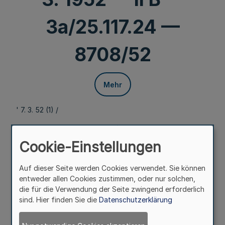
3a/25.117.24 —
8708/52
Mehr
' 7. 3. 52 (1) /
236. Ergänzung - SMBL NW. - (Stand 1. 4. 1997 = MBl. NW.
Nr. 20 einschl.)
Cookie-Einstellungen
Auf dieser Seite werden Cookies verwendet. Sie können
Rechtsstellung von Angehörigen der
entweder allen Cookies zustimmen, oder nur solchen,
Ostpreußischen Landgesellschaft mbH. nach G 131
die für die Verwendung der Seite zwingend erforderlich
sind. Hier finden Sie die
Datenschutzerklärung
RdErl. d. Innenministers v. 7. 3. 1952 — II B —
3a/25.117.24 — 8708/52