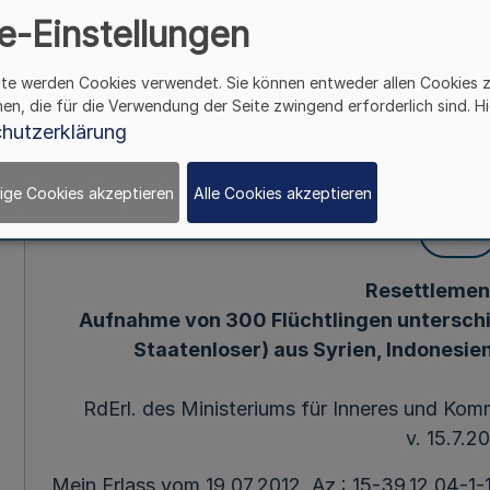
e-Einstellungen
aus der Türkei RdErl
ite werden Cookies verwendet. Sie können entweder allen Cookies 
für Inneres und K
hen, die für die Verwendung der Seite zwingend erforderlich sind. Hi
hutzerklärung
39.12.04-1-11-566(2
ige Cookies akzeptieren
Alle Cookies akzeptieren
Mehr
Resettlemen
Aufnahme von 300 Flüchtlingen unterschi
Staatenloser) aus Syrien, Indonesien
RdErl. des Ministeriums für Inneres und Ko
v. 15.7.2
Mein Erlass vom 19.07.2012, Az.: 15-39.12.04-1-