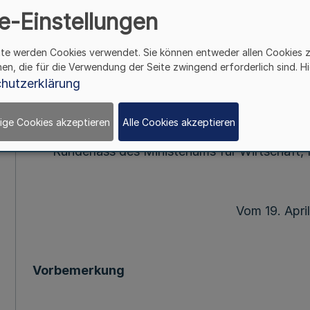
e-Einstellungen
702
ite werden Cookies verwendet. Sie können entweder allen Cookies 
Richtlinie de
hen, die für die Verwendung der Seite zwingend erforderlich sind. Hi
zur Kofinanzierung des Bundesprogramms
hutzerklärung
Gigabitausbaus der Telekommunikationsnetz
ige Cookies akzeptieren
Alle Cookies akzeptieren
Runderlass des Ministeriums für Wirtschaft, I
Vom 19. Apri
Vorbemerkung