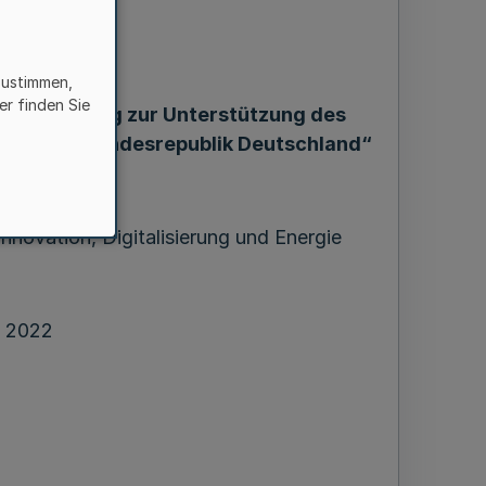
zustimmen,
s Landes
er finden Sie
 „Förderung zur Unterstützung des
e in der Bundesrepublik Deutschland“
nnovation, Digitalisierung und Energie
l 2022