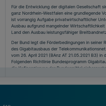
Für die Entwicklung der digitalen Gesellschaft s
ganz Nordrhein-Westfalen eine grundlegende V
ist vorrangig Aufgabe privatwirtschaftlicher Un
Ausbau aufgrund mangelnder Wirtschaftlichkeit 
Land den Ausbau leistungsfähiger Breitbandnet
Der Bund legt die Förderbedingungen in seiner R
des Gigabitausbaus der Telekommunikationsnetz
vom 26. April 2021 (BAnz AT 21.05.2021 B3) in d
Folgenden Richtlinie Bundesprogramm Gigabitausb
die Kofinanzierung der Bundesmittel sicherges
geförderten Breitbandausbau zu ermöglichen.
1
Zuwendungszweck