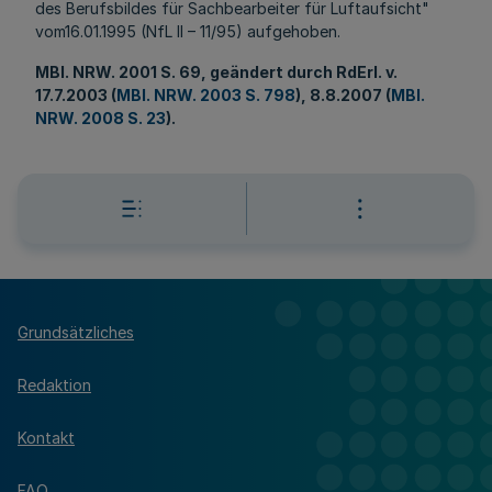
des Berufsbildes für Sachbearbeiter für Luftaufsicht"
vom16.01.1995 (NfL II – 11/95) aufgehoben.
MBl
. NRW. 2001 S. 69, geändert durch RdErl. v.
17.7.2003 (
MBl. NRW. 2003 S. 798
), 8.8.2007 (
MBl.
NRW. 2008 S. 23
).
Grundsätzliches
Redaktion
Kontakt
FAQ