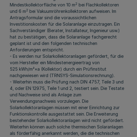
2
Mindestkollektorfläche von 10 m
bei Flachkollektoren
2
und 6 m
bei Vakuumröhrenkollektoren aufweisen. Im
Antragsformular sind die voraussichtlichen
Investitionskosten für die Solaranlage einzutragen. Ein
Sachverständiger (Berater, Installateur, Ingenieur usw.)
hat zu bestätigen, dass die Solaranlage fachgerecht
geplant ist und den folgenden technischen
Anforderungen entspricht.
- Es werden nur Solarkollektoranlagen gefördert, für die
vom Hersteller ein Mindestenergieertrag von
525 kWh/m²×a (Kollektor) durch ein Prüfinstitut
nachgewiesen wird (TRNSYS-Simulationsrechnung).
- Weiterhin muss die Prüfung nach DIN 4757, Teile 3 und
4, oder EN 12975, Teile 1 und 2, testiert sein. Die Testate
und Nachweise sind als Anlage zum
Verwendungsnachweis vorzulegen. Die
Solarkollektoranlagen müssen mit einer Einrichtung zur
Funktionskontrolle ausgestattet sein. Die Erweiterung
bestehender Solarkollektoranlagen wird nicht gefördert.
Weiterhin können auch solche thermischen Solaranlagen
als förderfähig anerkannt werden, die die technischen