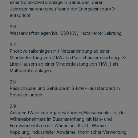
einer Solarkollektoranlage in Gebäuden, deren
Jahresprimärenergieaufwand der EnergieeinsparVO
entspricht;
2.6
Wasserkraftanlagen bis 1000 kW
installierter Leistung;
el
2.7
Photovoltaikanlagen mit Netzanbindung ab einer
Mindestleistung von 2 kW
(in Passivhäusern und sog. 3-
p
Liter-Häusern ab einer Mindestleistung von 1 kW
) als
p
Multiplikatoranlagen.
2.8
Passivhäuser und Gebäude im 3-Liter-Hausstandard in
Solarsiedlungen.
2.9
Anlagen (Wärmeübergabestationen/Hausanschlüsse) des
Wärmeabnehmers im Zusammenhang mit Nah- und
Fernwärmenetzen mit Wärme aus Kraft- Wärme-
Kopplung, industrieller Abwärme, thermischer Verwertung