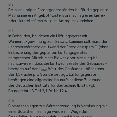
6.3
Bei allen übrigen Fördergegenständen ist für die geplante
Maßnahme ein Angebot/Kostenvoranschlag einer Liefer-
oder Herstellerfirma mit dem Antrag einzureichen.
6.4
In Gebäuden, bei denen ein Lüftungsgerät mit
Wärmerückgewinnung zum Einsatz kommen soll, muss der
Jahresprimärenergieaufwand der EnergieeinsparVO (ohne
Einbeziehung des geplanten Lüftungsgerätes)
entsprechen. Mittels einer Blower-door Messung ist
nachzuweisen, dass die Luftwechselrate des Gebäudes -
bezogen auf den L
-Wert des Gebäudes - höchstens
n50
das 1,5-fache pro Stunde beträgt. Lüftungsgeräte
benötigen eine allgemeine bauaufsichtliche Zulassung
des Deutschen Instituts für Bautechnik (DIBt); vgl.
Bauregelliste B Teil 2, Lfd. Nr. 1.2.4.
6.5
Biomasseanlagen zur Wärmeerzeugung in Verbindung mit
einer Solarthermieanlage werden im Wege der
Einzelfallprüfung behandelt, wobei Warmwasser-