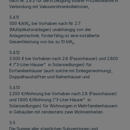
nach Nr. 2.4.3 für die Erzeugung solarer Prozesswärme in
Verbindung mit Vakuumröhrenkollektoren,
5.4.11
500 €/kW
bei Vorhaben nach Nr. 2.7
p
(Multiplikatoranlagen) unabhängig von der
Anlagentechnik; förderfähig ist eine installierte
Gesamtleistung von bis zu 10 kW
p
,
5.4.12
3.500 € bei Vorhaben nach 2.8 (Passivhäuser) und 2.800
€ ("3-Liter-Häuser" in Solarsiedlungen) für
Einfamilienhäuser (auch solche mit Einliegerwohnung),
Doppelhaushälften und Reihenhäuser und
5.4.13
2.200 €/Wohnung bei Vorhaben nach 2.8 (Passivhäuser)
und 1.800 €/Wohnung ("3-Liter-Häuser" in
Solarsiedlungen) für Wohnungen in Mehrfamilienhäusern
in Gebäuden mit mindestens zwei Wohneinheiten.
5.5
Die Summe aller staatlichen Subventionen und