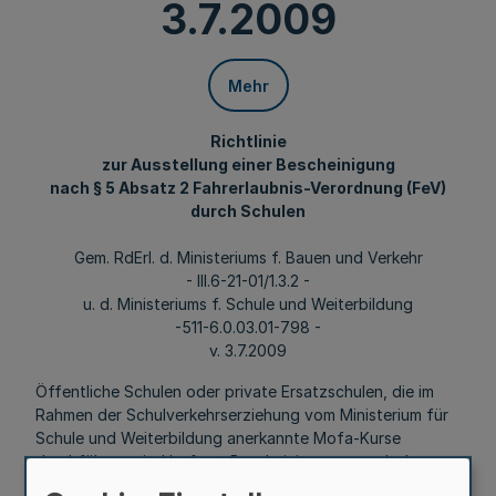
3.7.2009
Mehr
Richtlinie
zur Ausstellung einer Bescheinigung
nach § 5 Absatz 2 Fahrerlaubnis-Verordnung (FeV)
durch Schulen
Gem. RdErl. d. Ministeriums f. Bauen und Verkehr
- III.6-21-01/1.3.2 -
u. d. Ministeriums f. Schule und Weiterbildung
-511-6.0.03.01-798 -
v. 3.7.2009
Öffentliche Schulen oder private Ersatzschulen, die im
Rahmen der Schulverkehrserziehung vom Ministerium für
Schule und Weiterbildung anerkannte Mofa-Kurse
durchführen, sind befugt, Bescheinigungen nach dem
Muster der Anlage 2 zu § 5 Absatz 2 FeV