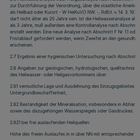
zur Durchführung der Verordnung, über die staatliche Anerk
als Heilbad oder Kurort - W HeiKuVO NW. -, RdErl. v. 14. 3. 197
darf nicht älter als 20 Jahre sein. Ist die Heilwasseranalyse ält
als 3 Jahre, muß außerdem eine Kontrollanalyse nach Abschnitt
erstellt werden. Eine neue Analyse nach Abschnitt F Nr. 1.1 od
Fristablauf gefordert werden, wenn Zweifel an den gesundhei
erscheinen.
2.7 Ergebnis einer hygienischen Untersuchung nach Abschnitt 
2.8 Angaben zur geologischen, hydrologischen, quelltechnisch
des Heilwasser- oder Heilgasvorkommens über:
2.81 vermutliche Lage und Ausdehnung des Einzugsgebietes so
Untergrundbeschaffenheit,
2.82 Beständigkeit der Mineralisation, insbesondere in Abhän
sowie des dazugehörigen Wasserspiegels oder Gasdruckes:
2.821 bei frei auslaufenden Heilquellen:
Höhe des freien Auslaufes in m über NN mit entsprechender Sch