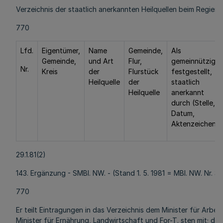
Verzeichnis der staatlich anerkannten Heilquellen beim Regierungspräsidenten ....
770
Lfd.
Eigentümer,
Name
Gemeinde,
Als
Gemeinde,
und Art
Flur,
gemeinnützig
Nr.
Kreis
der
Flurstück
festgestellt,
Heilquelle
der
staatlich
Heilquelle
anerkannt
durch (Stelle,
Datum,
Aktenzeichen)
29.1.81(2)
143. Ergänzung - SMBl. NW. - (Stand 1. 5. 1981 = MBl. NW. Nr. 35
770
Er teilt Eintragungen in das Verzeichnis dem Minister für Arbe
Minister für Ernährung, Landwirtschaft und For-T. sten mit; dies