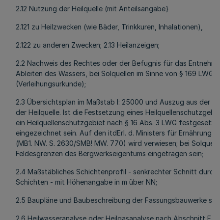
2.12 Nutzung der Heilquelle (mit Anteilsangabe}
2.121 zu Heilzwecken (wie Bäder, Trinkkuren, Inhalationen),
2.122 zu anderen Zwecken; 2.13 Heilanzeigen;
2.2 Nachweis des Rechtes oder der Befugnis für das Entnehme
Ableiten des Wassers, bei Solquellen im Sinne von § 169 LWG
(Verleihungsurkunde);
2.3 Übersichtsplan im Maßstab l: 25000 und Auszug aus der amt
der Heilquelle. Ist die Festsetzung eines Heilquellenschutzgeb
ein Heilquellenschutzgebiet nach § 16 Abs. 3 LWG festgesetzt, 
eingezeichnet sein. Auf den itdErl. d. Ministers für Ernährung, 
(MB1. NW. S. 2630/SMB! MW. 770) wird verwiesen; bei Solquell
Feldesgrenzen des Bergwerkseigentums eingetragen sein;
2.4 Maßstäbliches Schichtenprofil - senkrechter Schnitt durc
Schichten - mit Höhenangabe in m über NN;
2.5 Baupläne und Baubeschreibung der Fassungsbauwerke sowi
2.6 Heilwasseranalyse oder Heilgasanalyse nach Abschnitt F Nr.