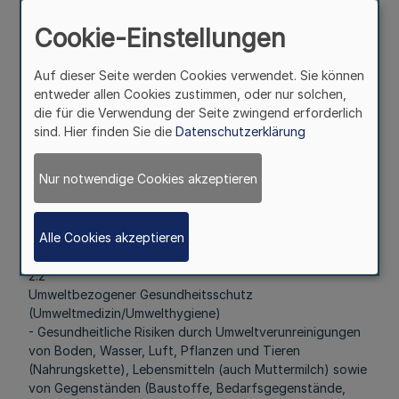
Anregung behördlicher Maßnahmen im Seuchenschutz
Cookie-Einstellungen
und ihre fachliche Überwachung,
Tuberkulosebekämpfung, Überwachung der Ausscheider
- Schutzimpfungen: Anregung öffentlicher freiwilliger
Auf dieser Seite werden Cookies verwendet. Sie können
Schutzimpfungen und ihre fachliche Beaufsichtigung
entweder allen Cookies zustimmen, oder nur solchen,
- Desinfektion, Entwesung, Schädlingsbekämpfung
die für die Verwendung der Seite zwingend erforderlich
- Schul- und Kindergartenhygiene, Sportanlagen,
sind. Hier finden Sie die
Datenschutzerklärung
Einrichtungen für Jugendwandern, Zeltlager- und
Campingplätze, öffentliches Badewesen
Nur notwendige Cookies akzeptieren
- Hygiene im Straßenverkehr und in den
Verkehrseinrichtungen
- Orts- und Wohnungshygiene (auch
Alle Cookies akzeptieren
Schädlingsbekämpfung) und Gewerbehygiene
- Leichen- und Begräbniswesen
2.2
Umweltbezogener Gesundheitsschutz
(Umweltmedizin/Umwelthygiene)
- Gesundheitliche Risiken durch Umweltverunreinigungen
von Boden, Wasser, Luft, Pflanzen und Tieren
(Nahrungskette), Lebensmitteln (auch Muttermilch) sowie
von Gegenständen (Baustoffe, Bedarfsgegenstände,