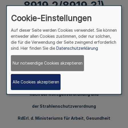
8919.2/8919.3¹)
Cookie-Einstellungen
Mehr
Auf dieser Seite werden Cookies verwendet. Sie können
entweder allen Cookies zustimmen, oder nur solchen,
223. Ergänzung - SMBl. NW. - (Stand 15.10.1994 = MBl. NW.
die für die Verwendung der Seite zwingend erforderlich
Nr. 65 einschl.)
sind. Hier finden Sie die
Datenschutzerklärung
19. 8. 94 (1)
Nur notwendige Cookies akzeptieren
Richtlinien für die Verfolgung und Ahndung
Alle Cookies akzeptieren
von Ordnungswidrigkeiten
nach der Röntgenverordnung und
der Strahlenschutzverordnung
RdErl. d. Ministeriums für Arbeit, Gesundheit