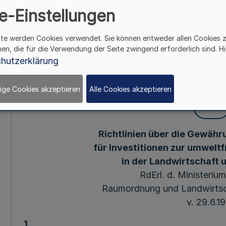
e-Einstellungen
d. Ministeriums
ite werden Cookies verwendet. Sie können entweder allen Cookies 
Raumordnung und Land
hen, die für die Verwendung der Seite zwingend erforderlich sind. Hi
hutzerklärung
- 2114/21 – v
ige Cookies akzeptieren
Alle Cookies akzeptieren
Mehr
Richtlinien über die Gewä
für Investitionen zur umwelt
in der Landwirtschaft 
RdErl. d. Ministeriu
Raumordnung und Landwirtscha
v. 29.6.1
1