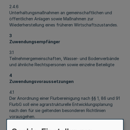
2.4.6
Unterhaltungsmaßnahmen an gemeinschaftlichen und
öffentlichen Anlagen sowie Maßnahmen zur
Wiederherstellung eines früheren Wirtschaftszustandes.
3
Zuwendungsempfänger
3.1
Teilnehmergemeinschaften, Wasser- und Bodenverbände
und ähnliche Rechtspersonen sowie einzelne Beteiligte
4
Zuwendungsvoraussetzungen
4.1
Der Anordnung einer Flurbereinigung nach §§ 1, 86 und 91
FlurbG soll eine agrarstrukturelle Entwicklungsplanung
nach den für sie geltenden besonderen Richtlinien
vorausgehen.
4.2