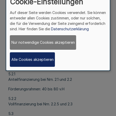
Cookie-Einstellungen
Der Zwischenerwerb von Land (Nr. 2.3)darf nur gefördert
werden, wenn die Grundstücke nach Lage und Wert für
Auf dieser Seite werden Cookies verwendet. Sie können
eine Verwendung für Zwecke der Flurbereinigung
entweder allen Cookies zustimmen, oder nur solchen,
geeignet sind.
die für die Verwendung der Seite zwingend erforderlich
sind. Hier finden Sie die
Datenschutzerklärung
5
Art und Umfang, Höhe der Zuwendung
Nur notwendige Cookies akzeptieren
5.1
Zuwendungsart: Projektförderung
5.2
Alle Cookies akzeptieren
Finanzierungsart
5.2.1
Anteilfinanzierung bei Nrn. 2.1 und 2.2
Förderungsrahmen: 40 bis 80 v.H
5.2.2
Vollfinanzierung bei Nrn. 2.2.5 und 2.3
5.3