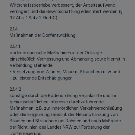
Wirtschaftsbetriebe verbessert, der Arbeitsaufwand
verringert und die Bewirtschaftung erleichtert werden (§
37 Abs. 1 Satz 2 FlurbG);
2.1.4
Maßnahmen der Dorfentwicklung:
2.1.4.1
bodenordnerische Maßnahmen in der Ortslage
einschließlich Vermessung und Abmarkung sowie hiermit in
Verbindung stehende
- Versetzung von Zäunen, Mauern, Sträuchern usw. und
- zu leistende Entschädigungen;
2.1.4.2
sonstige durch die Bodenordnung veranlasste und im
gemeinschaftlichen Interesse durchzuführende
Maßnahmen, z.B. zur innerörtlichen Verkehrserschließung
oder die Eingrünung (einschl. der Neuanpflanzung von
Bäumen und Sträuchern) im Rahmen und nach Maßgabe
der Richtlinien des Landes NRW zur Förderung der
Dorferneuerung;