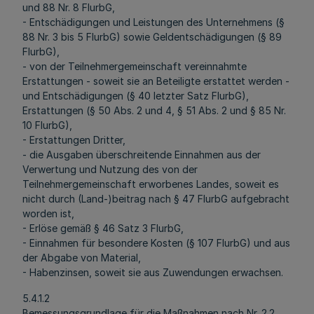
und 88 Nr. 8 FlurbG,
- Entschädigungen und Leistungen des Unternehmens (§
88 Nr. 3 bis 5 FlurbG) sowie Geldentschädigungen (§ 89
FlurbG),
- von der Teilnehmergemeinschaft vereinnahmte
Erstattungen - soweit sie an Beteiligte erstattet werden -
und Entschädigungen (§ 40 letzter Satz FlurbG),
Erstattungen (§ 50 Abs. 2 und 4, § 51 Abs. 2 und § 85 Nr.
10 FlurbG),
- Erstattungen Dritter,
- die Ausgaben überschreitende Einnahmen aus der
Verwertung und Nutzung des von der
Teilnehmergemeinschaft erworbenes Landes, soweit es
nicht durch (Land-)beitrag nach § 47 FlurbG aufgebracht
worden ist,
- Erlöse gemäß § 46 Satz 3 FlurbG,
- Einnahmen für besondere Kosten (§ 107 FlurbG) und aus
der Abgabe von Material,
- Habenzinsen, soweit sie aus Zuwendungen erwachsen.
5.4.1.2
Bemessungsgrundlage für die Maßnahmen nach Nr. 2.2